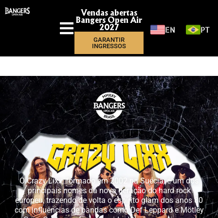
Vendas abertas
Bangers Open Air
EN
PT
2027
GARANTIR
INGRESSOS
O Crazy Lixx, formado em 2002 na Suécia, é um dos
principais nomes da nova geração do hard rock
europeu, trazendo de volta o espírito glam dos anos 80
com influências de bandas como Def Leppard e Mötley