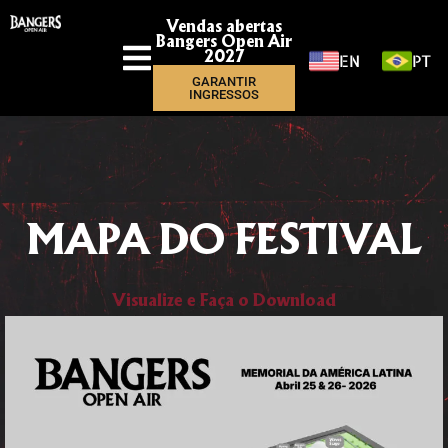
Vendas abertas
Bangers Open Air
EN
PT
2027
GARANTIR
INGRESSOS
MAPA DO FESTIVAL
Visualize e Faça o Download