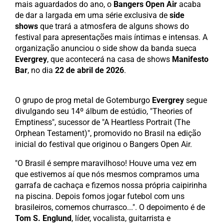
mais aguardados do ano, o
Bangers Open Air
acaba
de dar a largada em uma série exclusiva de
side
shows
que trará a atmosfera de alguns shows do
festival para apresentações mais íntimas e intensas. A
organização anunciou o side show da banda sueca
Evergrey
, que acontecerá na casa de shows
Manifesto
Bar
, no dia
22 de abril de 2026
.
O grupo de prog metal de Gotemburgo
Evergrey
segue
divulgando seu 14º álbum de estúdio, "Theories of
Emptiness", sucessor de "A Heartless Portrait (The
Orphean Testament)", promovido no Brasil na edição
inicial do festival que originou o Bangers Open Air.
"O Brasil é sempre maravilhoso! Houve uma vez em
que estivemos aí que nós mesmos compramos uma
garrafa de cachaça e fizemos nossa própria caipirinha
na piscina. Depois fomos jogar futebol com uns
brasileiros, comemos churrasco...". O depoimento é de
Tom S. Englund
, líder, vocalista, guitarrista e