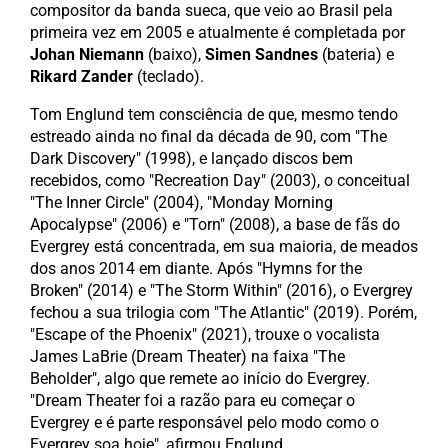
compositor da banda sueca, que veio ao Brasil pela
primeira vez em 2005 e atualmente é completada por
Johan Niemann
(baixo),
Simen Sandnes
(bateria) e
Rikard Zander
(teclado).
Tom Englund tem consciência de que, mesmo tendo
estreado ainda no final da década de 90, com "The
Dark Discovery" (1998), e lançado discos bem
recebidos, como "Recreation Day" (2003), o conceitual
"The Inner Circle" (2004), "Monday Morning
Apocalypse" (2006) e "Torn" (2008), a base de fãs do
Evergrey está concentrada, em sua maioria, de meados
dos anos 2014 em diante. Após "Hymns for the
Broken" (2014) e "The Storm Within" (2016), o Evergrey
fechou a sua trilogia com "The Atlantic" (2019). Porém,
"Escape of the Phoenix" (2021), trouxe o vocalista
James LaBrie (Dream Theater) na faixa "The
Beholder", algo que remete ao início do Evergrey.
"Dream Theater foi a razão para eu começar o
Evergrey e é parte responsável pelo modo como o
Evergrey soa hoje", afirmou Englund.