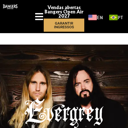
Vendas abertas
Bangers Open Air
EN
PT
2027
GARANTIR
INGRESSOS