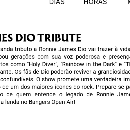
DIAS
HORAS
ES DIO TRIBUTE
anda tributo a Ronnie James Dio vai trazer à vi
rcou gerações com sua voz poderosa e presenç
utos como "Holy Diver", "Rainbow in the Dark" e "
zante. Os fãs de Dio poderão reviver a grandiosid
 inconfundíveis. O show promete uma verdadeira im
 de um dos maiores ícones do rock. Prepare-se par
do de quem entende o legado de Ronnie Jame
 a lenda no Bangers Open Air!