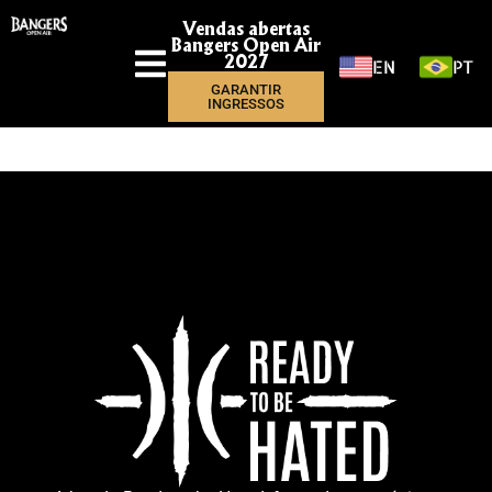
Vendas abertas
Bangers Open Air
EN
PT
2027
GARANTIR
INGRESSOS