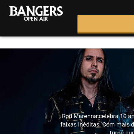
Rod Marenna celebra 10 ano
faixas inéditas. Com mais d
turnê eu