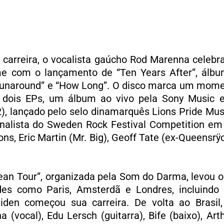
carreira, o vocalista gaúcho Rod Marenna celebr
e com o lançamento de “Ten Years After”, álbu
“Runaround” e “How Long”. O disco marca um momen
 dois EPs, um álbum ao vivo pela Sony Music e
2), lançado pelo selo dinamarquês Lions Pride Mus
finalista do Sweden Rock Festival Competition em 
, Eric Martin (Mr. Big), Geoff Tate (ex-Queensrÿc
ean Tour”, organizada pela Som do Darma, levou o
es como Paris, Amsterdã e Londres, incluindo 
iden começou sua carreira. De volta ao Brasil
(vocal), Edu Lersch (guitarra), Bife (baixo), Arth