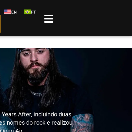
EN
PT
Years After, incluindo duas
des nomes do rock e realizou
Open Air.