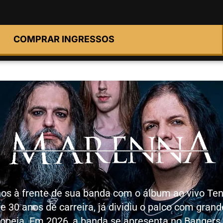
COMPRAR INGRESSOS
s à frente de sua banda com o álbum ao vivo Ten 
e 30 anos de carreira, já dividiu o palco com gran
ropeia. Em 2026, a banda se apresenta no Bangers 