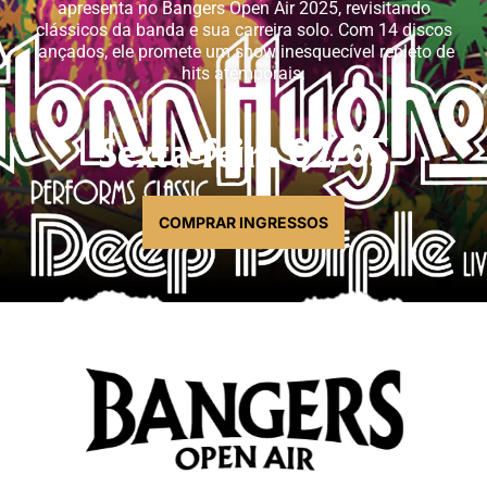
apresenta no Bangers Open Air 2025, revisitando
clássicos da banda e sua carreira solo. Com 14 discos
lançados, ele promete um show inesquecível repleto de
hits atemporais.
Sexta-feira 02/05
COMPRAR INGRESSOS