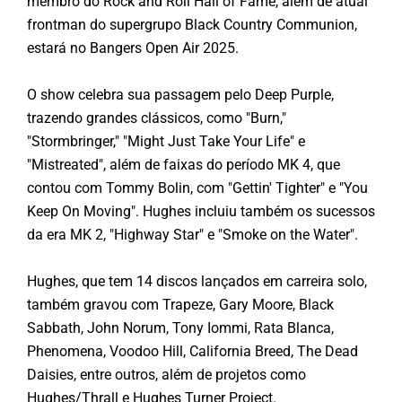
membro do Rock and Roll Hall of Fame, além de atual
frontman do supergrupo Black Country Communion,
estará no Bangers Open Air 2025.
O show celebra sua passagem pelo Deep Purple,
trazendo grandes clássicos, como "Burn,"
"Stormbringer," "Might Just Take Your Life" e
"Mistreated", além de faixas do período MK 4, que
contou com Tommy Bolin, com "Gettin' Tighter" e "You
Keep On Moving". Hughes incluiu também os sucessos
da era MK 2, "Highway Star" e "Smoke on the Water".
Hughes, que tem 14 discos lançados em carreira solo,
também gravou com Trapeze, Gary Moore, Black
Sabbath, John Norum, Tony Iommi, Rata Blanca,
Phenomena, Voodoo Hill, California Breed, The Dead
Daisies, entre outros, além de projetos como
Hughes/Thrall e Hughes Turner Project.