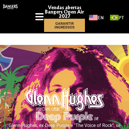
Vendas abertas
Bangers Open Air
EN
PT
2027
GARANTIR
INGRESSOS
Glenn Hughes, ex-Deep Purple e "The Voice of Rock", se