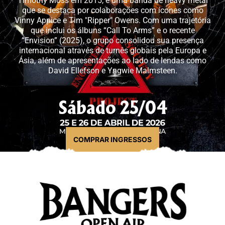
Timothy Moss em 2015, é uma banda de heavy metal
que se destaca por colaborações com ícones como
Vinny Appice e Tim "Ripper" Owens. Com uma trajetória
que inclui os álbuns “Call To Arms” e o recente
“Envision” (2025), o grupo consolidou sua presença
internacional através de turnês globais pela Europa e
Ásia, além de apresentações ao lado de lendas como
David Ellefson e Yngwie Malmsteen.
Sábado 25/04
COMPRAR INGRESSOS