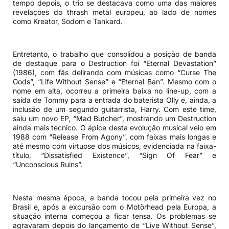
tempo depois, o trio se destacava como uma das maiores
revelações do thrash metal europeu, ao lado de nomes
como Kreator, Sodom e Tankard.
Entretanto, o trabalho que consolidou a posição de banda
de destaque para o Destruction foi “Eternal Devastation”
(1986), com fãs delirando com músicas como “Curse The
Gods”, “Life Without Sense” e “Eternal Ban”. Mesmo com o
nome em alta, ocorreu a primeira baixa no line-up, com a
saída de Tommy para a entrada do baterista Olly e, ainda, a
inclusão de um segundo guitarrista, Harry. Com este time,
saiu um novo EP, “Mad Butcher”, mostrando um Destruction
ainda mais técnico. O ápice desta evolução musical veio em
1988 com “Release From Agony”, com faixas mais longas e
até mesmo com virtuose dos músicos, evidenciada na faixa-
título, “Dissatisfied Existence”, “Sign Of Fear” e
“Unconscious Ruins”.
Nesta mesma época, a banda tocou pela primeira vez no
Brasil e, após a excursão com o Motörhead pela Europa, a
situação interna começou a ficar tensa. Os problemas se
agravaram depois do lançamento de “Live Without Sense”,