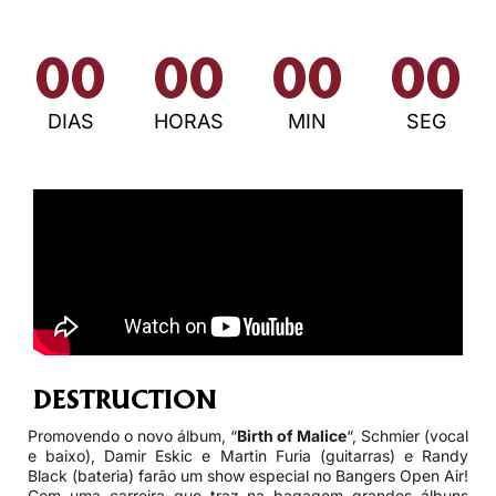
00
00
00
00
DIAS
HORAS
MIN
SEG
DESTRUCTION
Promovendo o novo álbum, “
Birth of Malice
“, Schmier (vocal
e baixo), Damir Eskic e Martin Furia (guitarras) e Randy
Black (bateria) farão um show especial no Bangers Open Air!
Com uma carreira que traz na bagagem grandes álbuns