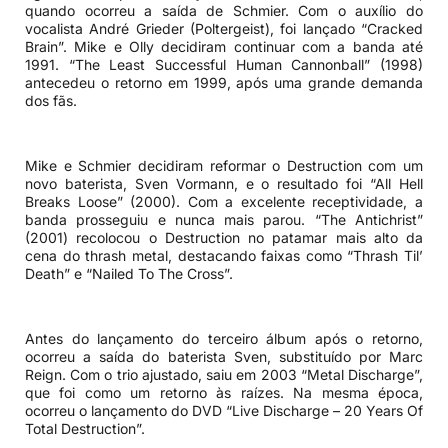
quando ocorreu a saída de Schmier. Com o auxílio do
vocalista André Grieder (Poltergeist), foi lançado “Cracked
Brain”. Mike e Olly decidiram continuar com a banda até
1991. “The Least Successful Human Cannonball” (1998)
antecedeu o retorno em 1999, após uma grande demanda
dos fãs.
Mike e Schmier decidiram reformar o Destruction com um
novo baterista, Sven Vormann, e o resultado foi “All Hell
Breaks Loose” (2000). Com a excelente receptividade, a
banda prosseguiu e nunca mais parou. “The Antichrist”
(2001) recolocou o Destruction no patamar mais alto da
cena do thrash metal, destacando faixas como “Thrash Til’
Death” e “Nailed To The Cross”.
Antes do lançamento do terceiro álbum após o retorno,
ocorreu a saída do baterista Sven, substituído por Marc
Reign. Com o trio ajustado, saiu em 2003 “Metal Discharge”,
que foi como um retorno às raízes. Na mesma época,
ocorreu o lançamento do DVD “Live Discharge – 20 Years Of
Total Destruction”.