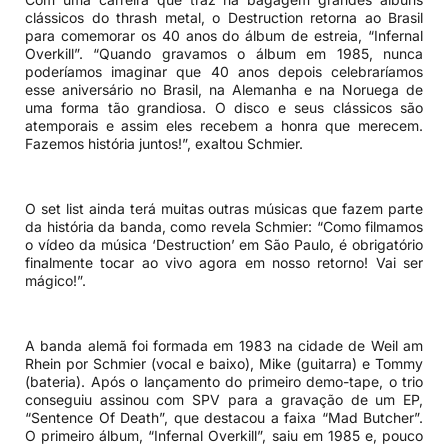
clássicos do thrash metal, o Destruction retorna ao Brasil
para comemorar os 40 anos do álbum de estreia, “Infernal
Overkill”. “Quando gravamos o álbum em 1985, nunca
poderíamos imaginar que 40 anos depois celebraríamos
esse aniversário no Brasil, na Alemanha e na Noruega de
uma forma tão grandiosa. O disco e seus clássicos são
atemporais e assim eles recebem a honra que merecem.
Fazemos história juntos!”, exaltou Schmier.
O set list ainda terá muitas outras músicas que fazem parte
da história da banda, como revela Schmier: “Como filmamos
o vídeo da música ‘Destruction’ em São Paulo, é obrigatório
finalmente tocar ao vivo agora em nosso retorno! Vai ser
mágico!”.
A banda alemã foi formada em 1983 na cidade de Weil am
Rhein por Schmier (vocal e baixo), Mike (guitarra) e Tommy
(bateria). Após o lançamento do primeiro demo-tape, o trio
conseguiu assinou com SPV para a gravação de um EP,
“Sentence Of Death”, que destacou a faixa “Mad Butcher”.
O primeiro álbum, “Infernal Overkill”, saiu em 1985 e, pouco