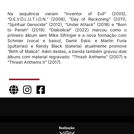
Na sequência vieram “Inventor of Evil” (2005),
“D.E.V.O.L.U.T.I.O.N.” (2008), “Day of Reckoning” (2011),
“Spiritual Genocide” (2012), “Under Attack” (2016) e “Born
to Perish” (2019). “Diabolical” (2022) marcou como o
primeiro álbum sem Mike Sifringer e a nova formação com
Schmier (vocal e baixo), Damir Eskic e Martin Furia
(guitarras) e Randy Black (bateria) atualmente promove
“Birth of Malice”. Além destes, a banda também gravou dois
álbuns com material regravado: “Thrash Anthems” (2007) e
“Thrash Anthems II” (2017).